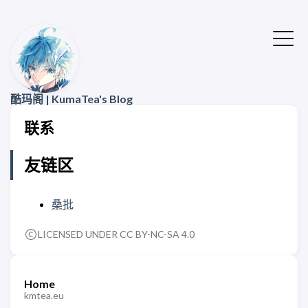
酷玛阁 | KumaTea's Blog
联系
友链区
桑批
LICENSED UNDER CC BY-NC-SA 4.0
Home
kmtea.eu