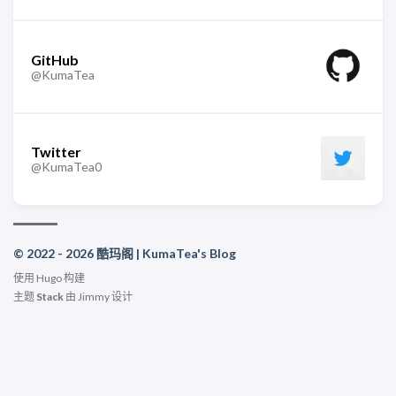
GitHub
@KumaTea
Twitter
@KumaTea0
© 2022 - 2026 酷玛阁 | KumaTea's Blog
使用
Hugo
构建
主题
Stack
由
Jimmy
设计