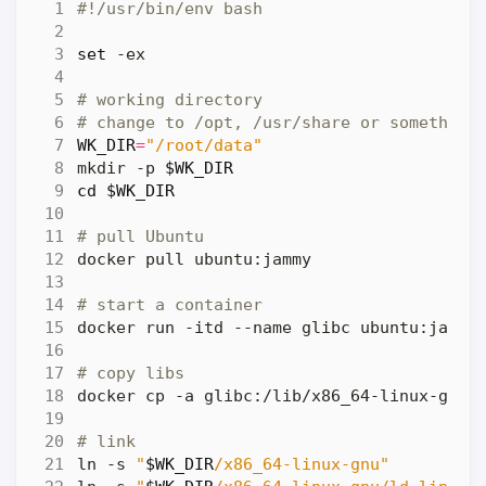
set
# working directory
# change to /opt, /usr/share or something
WK_DIR
=
"/root/data"
mkdir -p 
$WK_DIR
cd
$WK_DIR
# pull Ubuntu
# start a container
# copy libs
# link
ln -s 
"
$WK_DIR
/x86_64-linux-gnu"
         