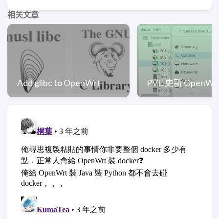
相关文章
Add glibc to OpenWrt
PVE 更新 OpenWr