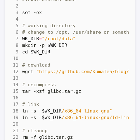
set
# working directory
# change to /opt, /usr/share or something
WK_DIR
=
"/root/data"
mkdir -p 
$WK_DIR
cd
$WK_DIR
# download
wget 
"https://github.com/KumaTea/blog/rel
# decompress
# link
ln -s 
"
$WK_DIR
/x86_64-linux-gnu"
         
ln -s 
"
$WK_DIR
/x86_64-linux-gnu/ld-linux-
# cleanup