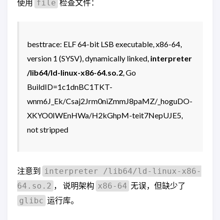
使用
检查文件：
file
besttrace: ELF 64-bit LSB executable, x86-64,
version 1 (SYSV), dynamically linked,
interpreter
/lib64/ld-linux-x86-64.so.2
, Go
BuildID=1c1dnBC1TKT-
wnm6J_Ek/Csaj2Jrm0niZmmJ8paMZ/_hoguDO-
XKYO0IWEnHWa/H2kGhpM-teit7NepUJE5,
not stripped
注意到
interpreter /lib64/ld-linux-x86-
， 说明架构
无误，但缺少了
64.so.2
x86-64
运行库。
glibc