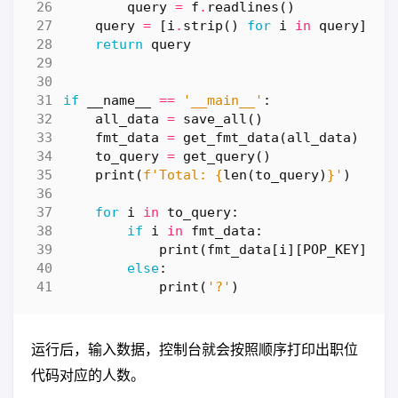
query
=
f
.
readlines
()
query
=
[
i
.
strip
()
for
i
in
query
]
return
query
if
__name__
==
'__main__'
:
all_data
=
save_all
()
fmt_data
=
get_fmt_data
(
all_data
)
to_query
=
get_query
()
print
(
f
'Total: 
{
len
(
to_query
)
}
'
)
for
i
in
to_query
:
if
i
in
fmt_data
:
print
(
fmt_data
[
i
][
POP_KEY
])
else
:
print
(
'?'
)
运行后，输入数据，控制台就会按照顺序打印出职位
代码对应的人数。