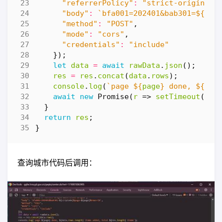
"referrerPolicy"
:
"strict-origin-wh
"body"
:
`bfa001=202401&bab301=
${
cit
"method"
:
"POST"
,
"mode"
:
"cors"
,
"credentials"
:
"include"
});
let
data
=
await
rawData
.
json
();
res
=
res
.
concat
(
data
.
rows
);
console
.
log
(
`page 
${
page
}
 done, 
${
dat
await
new
Promise
(
r
=>
setTimeout
(
r
,
}
return
res
;
}
查询城市代码后调用：