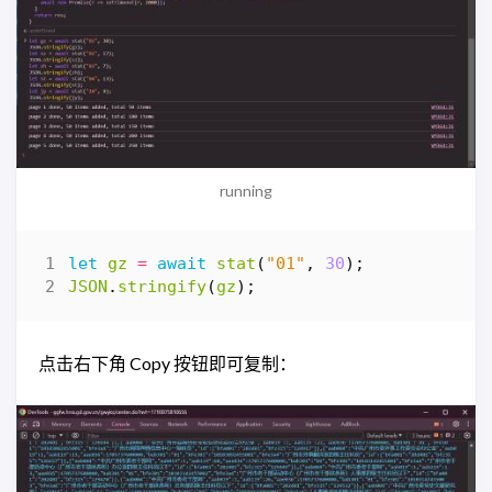
running
let
gz
=
await
stat
(
"01"
,
30
);
JSON
.
stringify
(
gz
);
点击右下角 Copy 按钮即可复制：