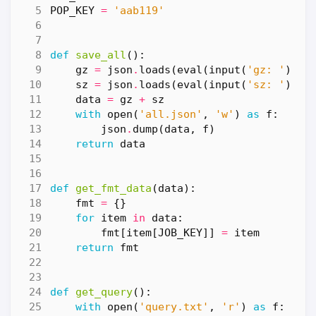
POP_KEY
=
'aab119'
def
save_all
():
gz
=
json
.
loads
(
eval
(
input
(
'gz: '
)))
sz
=
json
.
loads
(
eval
(
input
(
'sz: '
)))
data
=
gz
+
sz
with
open
(
'all.json'
,
'w'
)
as
f
:
json
.
dump
(
data
,
f
)
return
data
def
get_fmt_data
(
data
):
fmt
=
{}
for
item
in
data
:
fmt
[
item
[
JOB_KEY
]]
=
item
return
fmt
def
get_query
():
with
open
(
'query.txt'
,
'r'
)
as
f
: