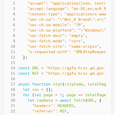
"accept"
:
"application/json, text/jav
"accept-language"
:
"en-US,en;q=0.9,zh
"content-type"
:
"application/x-www-fo
"sec-ch-ua"
:
"\"Not_A Brand\";v=\"8\"
"sec-ch-ua-mobile"
:
"?0"
,
"sec-ch-ua-platform"
:
"\"Windows\""
,
"sec-fetch-dest"
:
"empty"
,
"sec-fetch-mode"
:
"cors"
,
"sec-fetch-site"
:
"same-origin"
,
"x-requested-with"
:
"XMLHttpRequest"
};
const
URL
=
"https://ggfw.hrss.gd.gov.cn/
const
REF
=
"https://ggfw.hrss.gd.gov.cn/
async
function
stat
(
cityCode
,
totalPages
)
let
res
=
[];
for
(
let
page
=
1
;
page
<=
totalPages
;
let
rawData
=
await
fetch
(
URL
,
{
"headers"
:
HEADERS
,
"referrer"
:
REF
,